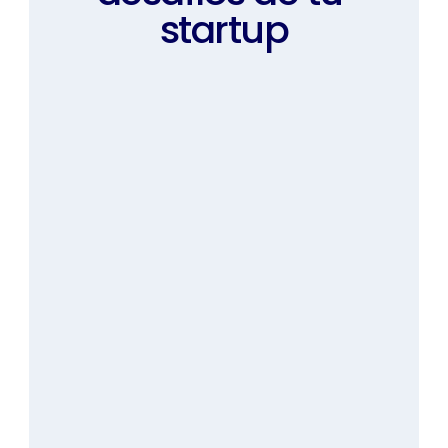
startup
EGS
Grow & Scale
Startups en fase seed en 
crecimiento, con facturación 
mensual superior a $20,000, 
funding > $750,000 o proyección 
de ARR > $400,000. Potencia y 
consolida tu crecimiento.
Son parte startups como Maat.ai 
(ARR $2M), Leadsales ($3,7M 
seed), Bord (merger), Batech,  y 
otras.
Personalizado
beneficios por $180,000+
¡INICIA TU APLICACIÓN!
