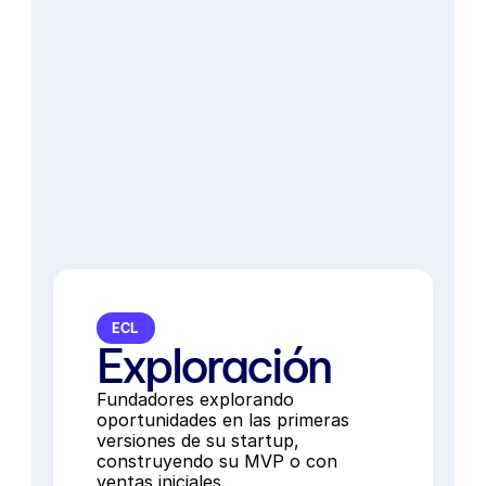
Avify ($800k pre-seed), VICI (adq. 
TiendaNube) y otras.
Personalizado
perks por $150,000+
¡INICIA TU APLICACIÓN!

Postulaciones tempranas 
abiertas.
Aplicar
Inicio: 13 de Octubre
saber más
ECL
Exploración
Fundadores explorando 
oportunidades en las primeras 
versiones de su startup, 
construyendo su MVP o con 
ventas iniciales. 
